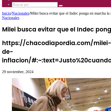
Mhz
885
Uno
Buscar
Mhz
885
por
Mhz
Inicio
/
Nacionales
/
Milei busca evitar que el Indec ponga en marcha la
Nacionales
Milei busca evitar que el Indec po
https://chacodiapordia.com/mile
de-
inflacion/#:~:text=Justo%20cu
29 noviembre, 2024