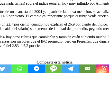
 que nada tarifas) sobre el índice general, hoy muy influido por Aliment
os de una canasta del 2004 y, a partir de la nueva medición, se actuali
14,5 por ciento. El cambio es importante porque el rubro venía creciend
 un 22,7 por ciento, cuando hoy explican el 26,9 por ciento del índice.
y la caída del salario) sube menos de la mitad del promedio, pegando me
les- hay otros rubros que cambiarían y también están subiendo mucho. P
, las alzas son mayores que el IPC promedio, pero en Prepagas, que dañ
rá del 2,83 al 5,2 por ciento.
Comparte esta noticia