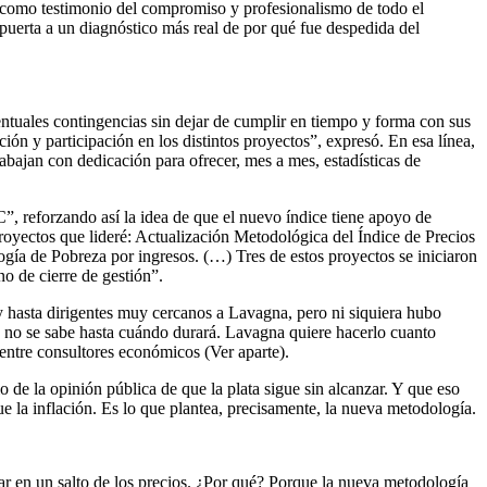
o como testimonio del compromiso y profesionalismo de todo el
a puerta a un diagnóstico más real de por qué fue despedida del
ntuales contingencias sin dejar de cumplir en tiempo y forma con sus
ción y participación en los distintos proyectos”, expresó. En esa línea,
rabajan con dedicación para ofrecer, mes a mes, estadísticas de
, reforzando así la idea de que el nuevo índice tiene apoyo de
royectos que lideré: Actualización Metodológica del Índice de Precios
gía de Pobreza por ingresos. (…) Tres de estos proyectos se iniciaron
o de cierre de gestión”.
y hasta dirigentes muy cercanos a Lavagna, pero ni siquiera hubo
ue no se sabe hasta cuándo durará. Lavagna quiere hacerlo cuanto
 entre consultores económicos (Ver aparte).
 de la opinión pública de que la plata sigue sin alcanzar. Y que eso
ue la inflación. Es lo que plantea, precisamente, la nueva metodología.
ar en un salto de los precios. ¿Por qué? Porque la nueva metodología