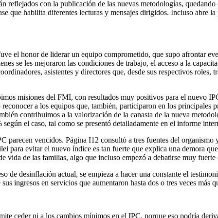
erán reflejados con la publicación de las nuevas metodologías, quedand
se que habilita diferentes lecturas y mensajes dirigidos. Incluso abre l
uve el honor de liderar un equipo comprometido, que supo afrontar eve
enes se les mejoraron las condiciones de trabajo, el acceso a la capacita
oordinadores, asistentes y directores que, desde sus respectivos roles, t
imos misiones del FMI, con resultados muy positivos para el nuevo IPC”
reconocer a los equipos que, también, participaron en los principales p
mbién contribuimos a la valorización de la canasta de la nueva metodolo
egún el caso, tal como se presentó detalladamente en el informe intern
PC parecen vencidos. Página I12 consultó a tres fuentes del organismo 
ilei para evitar el nuevo índice es tan fuerte que explica una demora q
de vida de las familias, algo que incluso empezó a debatirse muy fuerte
 de desinflación actual, se empieza a hacer una constante el testimonio
de sus ingresos en servicios que aumentaron hasta dos o tres veces más q
rmite ceder ni a los cambios mínimos en el IPC, porque eso podría deriv