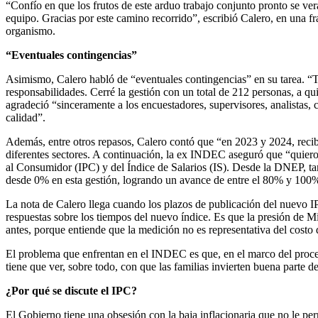
“Confío en que los frutos de este arduo trabajo conjunto pronto se v
equipo. Gracias por este camino recorrido”, escribió Calero, en una fra
organismo.
“Eventuales contingencias”
Asimismo, Calero habló de “eventuales contingencias” en su tarea. “T
responsabilidades. Cerré la gestión con un total de 212 personas, a qui
agradeció “sinceramente a los encuestadores, supervisores, analistas, c
calidad”.
Además, entre otros repasos, Calero contó que “en 2023 y 2024, recib
diferentes sectores. A continuación, la ex INDEC aseguró que “quiero 
al Consumidor (IPC) y del Índice de Salarios (IS). Desde la DNEP, ta
desde 0% en esta gestión, logrando un avance de entre el 80% y 100% s
La nota de Calero llega cuando los plazos de publicación del nuevo I
respuestas sobre los tiempos del nuevo índice. Es que la presión de M
antes, porque entiende que la medición no es representativa del costo 
El problema que enfrentan en el INDEC es que, en el marco del proceso
tiene que ver, sobre todo, con que las familias invierten buena parte 
¿Por qué se discute el IPC?
El Gobierno tiene una obsesión con la baja inflacionaria que no le pe