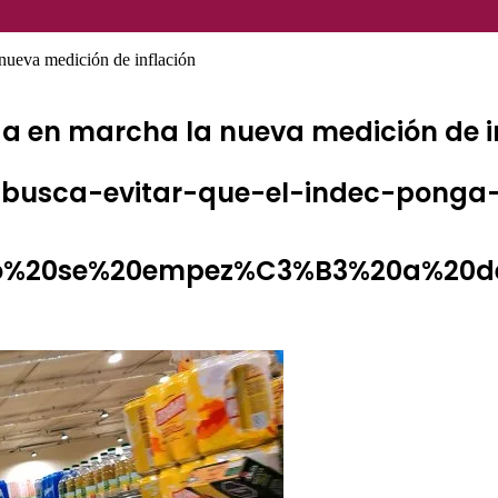
 nueva medición de inflación
nga en marcha la nueva medición de i
i-busca-evitar-que-el-indec-pong
ando%20se%20empez%C3%B3%20a%20d