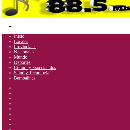
Buscar
por
Inicio
Locales
Provinciales
Nacionales
Mundo
Deportes
Cultura y Espectáculos
Salud y Tecnología
Bambalinas
Facebook
X
YouTube
Instagram
Radio
Uno
Radio
885
Uno
Radio
Mhz
885
Uno
Radio
Mhz
885
Uno
Radio