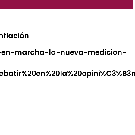
nflación
a-en-marcha-la-nueva-medicion-
ebatir%20en%20la%20opini%C3%B3