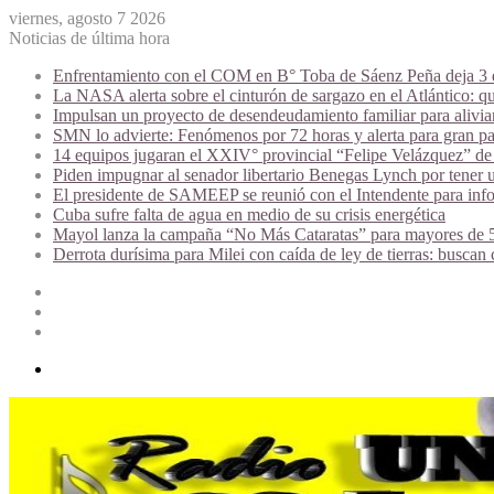
viernes, agosto 7 2026
Noticias de última hora
Enfrentamiento con el COM en B° Toba de Sáenz Peña deja 3 de
La NASA alerta sobre el cinturón de sargazo en el Atlántico: qu
Impulsan un proyecto de desendeudamiento familiar para alivi
SMN lo advierte: Fenómenos por 72 horas y alerta para gran par
14 equipos jugaran el XXIV° provincial “Felipe Velázquez” de 
Piden impugnar al senador libertario Benegas Lynch por tener u
El presidente de SAMEEP se reunió con el Intendente para infor
Cuba sufre falta de agua en medio de su crisis energética
Mayol lanza la campaña “No Más Cataratas” para mayores de 50
Derrota durísima para Milei con caída de ley de tierras: buscan
Acceso
Publicación
al
Barra
azar
lateral
Menú