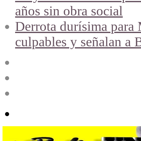
años sin obra social
Derrota durísima para M
culpables y señalan a 
Acceso
Publicación
al
azar
Barra
lateral
Menú