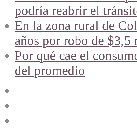
podría reabrir el tráns
En la zona rural de Co
años por robo de $3,5 
Por qué cae el consumo
del promedio
Acceso
Publicación
al
azar
Barra
lateral
Menú