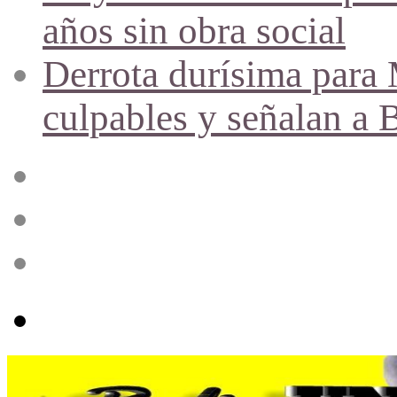
años sin obra social
Derrota durísima para M
culpables y señalan a 
Acceso
Publicación
al
azar
Barra
lateral
Menú