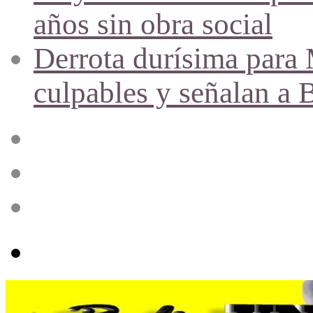
años sin obra social
Derrota durísima para M
culpables y señalan a 
Acceso
Publicación
al
azar
Barra
lateral
Menú