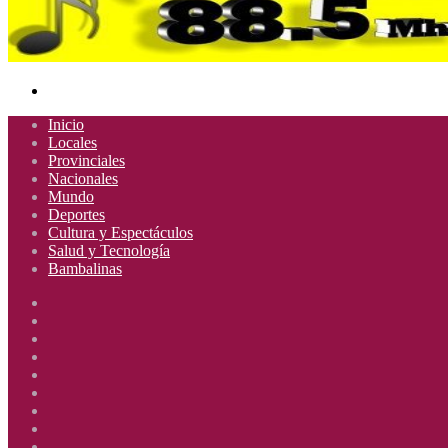
Buscar
por
Inicio
Locales
Provinciales
Nacionales
Mundo
Deportes
Cultura y Espectáculos
Salud y Tecnología
Bambalinas
Facebook
X
YouTube
Instagram
Radio
Uno
Radio
885
Uno
Radio
Mhz
885
Uno
Radio
Mhz
885
Uno
Radio