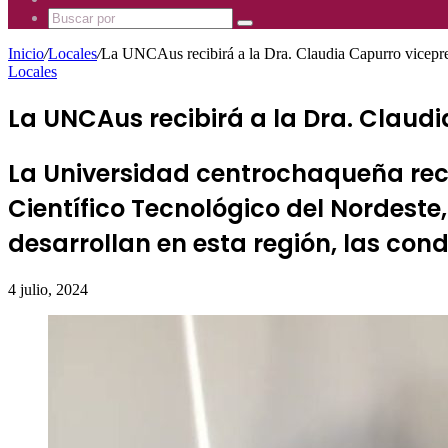
Mhz
885
Uno
Buscar
Mhz
885
por
Mhz
Inicio
/
Locales
/
La UNCAus recibirá a la Dra. Claudia Capurro vicep
Locales
La UNCAus recibirá a la Dra. Claud
La Universidad centrochaqueña recib
Científico Tecnológico del Nordeste
desarrollan en esta región, las con
4 julio, 2024