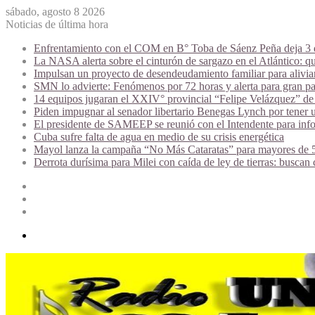
sábado, agosto 8 2026
Noticias de última hora
Enfrentamiento con el COM en B° Toba de Sáenz Peña deja 3 de
La NASA alerta sobre el cinturón de sargazo en el Atlántico: qu
Impulsan un proyecto de desendeudamiento familiar para alivi
SMN lo advierte: Fenómenos por 72 horas y alerta para gran par
14 equipos jugaran el XXIV° provincial “Felipe Velázquez” de 
Piden impugnar al senador libertario Benegas Lynch por tener u
El presidente de SAMEEP se reunió con el Intendente para infor
Cuba sufre falta de agua en medio de su crisis energética
Mayol lanza la campaña “No Más Cataratas” para mayores de 50
Derrota durísima para Milei con caída de ley de tierras: buscan
Acceso
Publicación
al
Barra
azar
lateral
Menú