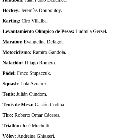
Hockey:
Jeremías Doubouloy.
Karting:
Ciro Villalba.
Levantamiento Olímpico de Pesas:
Ludmila Gerzel.
Maratón:
Evangelina Defagot.
Motociclismo:
Ramiro Gandola.
Natación:
Thiago Romero.
Pádel:
Frnco Stupaczuk.
Squash
: Lola Aznarez.
Tenis:
Julián Cundom.
Tenis de Mesa:
Gastón Codina.
Tiro:
Roberto Omar Cáceres.
Triatlón:
José Muchutti.
Vóley:
Andreina Ghiggeri.