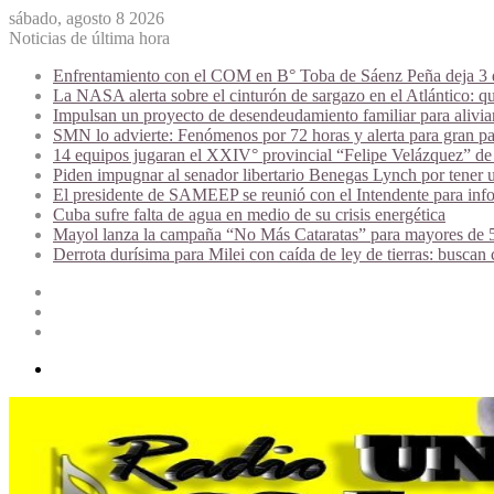
sábado, agosto 8 2026
Noticias de última hora
Enfrentamiento con el COM en B° Toba de Sáenz Peña deja 3 de
La NASA alerta sobre el cinturón de sargazo en el Atlántico: qu
Impulsan un proyecto de desendeudamiento familiar para alivi
SMN lo advierte: Fenómenos por 72 horas y alerta para gran par
14 equipos jugaran el XXIV° provincial “Felipe Velázquez” de 
Piden impugnar al senador libertario Benegas Lynch por tener u
El presidente de SAMEEP se reunió con el Intendente para infor
Cuba sufre falta de agua en medio de su crisis energética
Mayol lanza la campaña “No Más Cataratas” para mayores de 50
Derrota durísima para Milei con caída de ley de tierras: buscan
Acceso
Publicación
al
Barra
azar
lateral
Menú