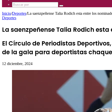
Mhz
885
Uno
Buscar
Mhz
885
por
Mhz
Inicio
/
Deportes
/
La saenzpeñense Talia Rodich esta entre los nominad
Deportes
La saenzpeñense Talia Rodich esta 
El Círculo de Periodistas Deportivos
de la gala para deportistas chaque
12 diciembre, 2024