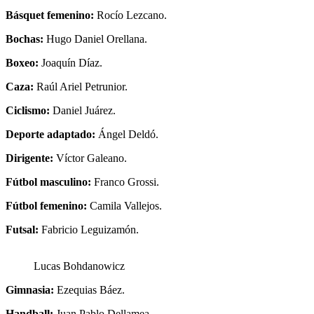
Básquet femenino:
Rocío Lezcano.
Bochas:
Hugo Daniel Orellana.
Boxeo:
Joaquín Díaz.
Caza:
Raúl Ariel Petrunior.
Ciclismo:
Daniel Juárez.
Deporte adaptado:
Ángel Deldó.
Dirigente:
Víctor Galeano.
Fútbol masculino:
Franco Grossi.
Fútbol femenino:
Camila Vallejos.
Futsal:
Fabricio Leguizamón.
Lucas Bohdanowicz
Gimnasia:
Ezequias Báez.
Handball:
Juan Pablo Dellamea.