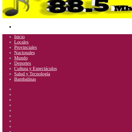
Buscar
por
Inicio
Locales
Provinciales
Nacionales
Mundo
Deportes
Cultura y Espectáculos
Salud y Tecnología
Bambalinas
Facebook
X
YouTube
Instagram
Radio
Uno
Radio
885
Uno
Radio
Mhz
885
Uno
Radio
Mhz
885
Uno
Radio