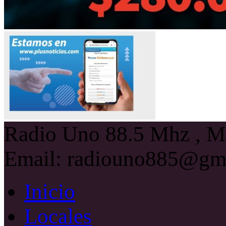
Radio Uno 88.5 Mhz , Ma
Email: radiouno885@gm
Inicio
Locales