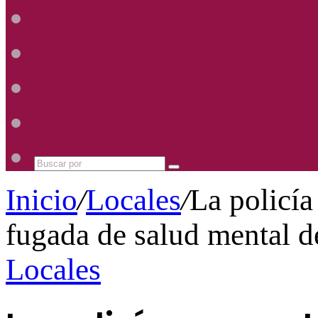
Radio
Mhz
Uno
885
Radio
Mhz
Uno
885
Radio
Mhz
Uno
885
Radio
Mhz
Uno
885
Mhz
Buscar
por
Inicio
/
Locales
/
La policía
fugada de salud mental d
Locales