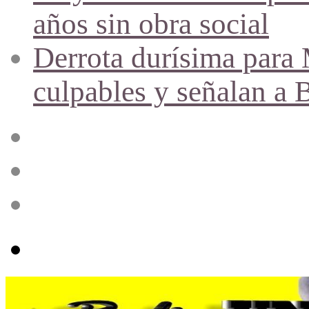
años sin obra social
Derrota durísima para M
culpables y señalan a 
Acceso
Publicación
al
azar
Barra
lateral
Menú