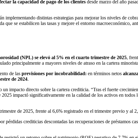
fectar la capacidad de pago de los clientes
desde marzo del año pasad
tán implementando distintas estrategias para mejorar los niveles de cobr
da que se estabilicen las tasas y mejore el entorno macroeconómico, an
morosidad (NPL) se elevó al 5% en el cuarto trimestre de 2025
, fren
ulado principalmente a mayores niveles de atraso en la cartera minorista
mento de las
previsiones por incobrabilidad:
en términos netos
alcanza
mestre de 2024
.
un impacto directo sobre la cartera crediticia. “Tras el fuerte crecimie
025 impactó significativamente en la calidad de los activos en todos l
rimestre de 2025, frente al 6,6% registrado en el trimestre previo y al 2
por pérdidas crediticias descontadas las recuperaciones de préstamos ca
le registró un retorno sobre el patrimonio (ROE) negativo de 7,7% en el