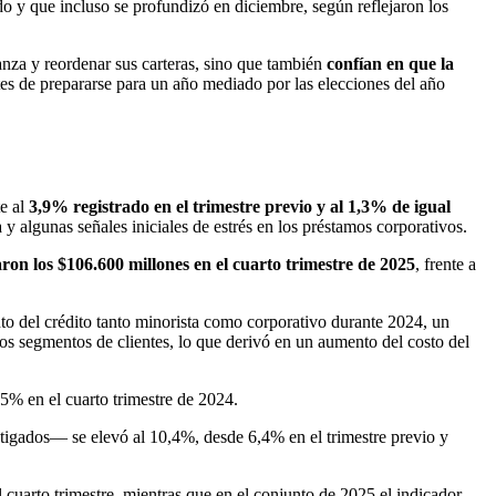
o y que incluso se profundizó en diciembre, según reflejaron los
anza y reordenar sus carteras, sino que también
confían en que la
tes de prepararse para un año mediado por las elecciones del año
te al
3,9% registrado en el trimestre previo y al 1,3% de igual
 y algunas señales iniciales de estrés en los préstamos corporativos.
ron los $106.600 millones en el cuarto trimestre de 2025
, frente a
nto del crédito tanto minorista como corporativo durante 2024, un
os segmentos de clientes, lo que derivó en un aumento del costo del
,5% en el cuarto trimestre de 2024.
stigados— se elevó al 10,4%, desde 6,4% en el trimestre previo y
 cuarto trimestre, mientras que en el conjunto de 2025 el indicador