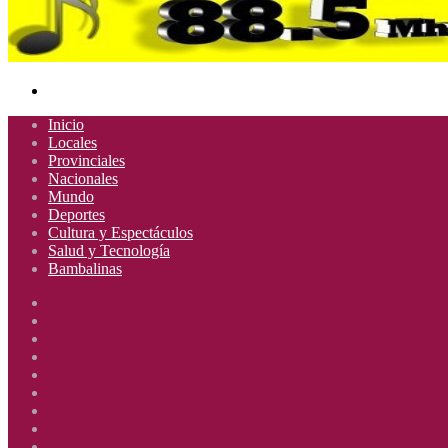
Buscar
por
Inicio
Locales
Provinciales
Nacionales
Mundo
Deportes
Cultura y Espectáculos
Salud y Tecnología
Bambalinas
Facebook
X
YouTube
Instagram
Radio
Uno
Radio
885
Uno
Radio
Mhz
885
Uno
Radio
Mhz
885
Uno
Radio