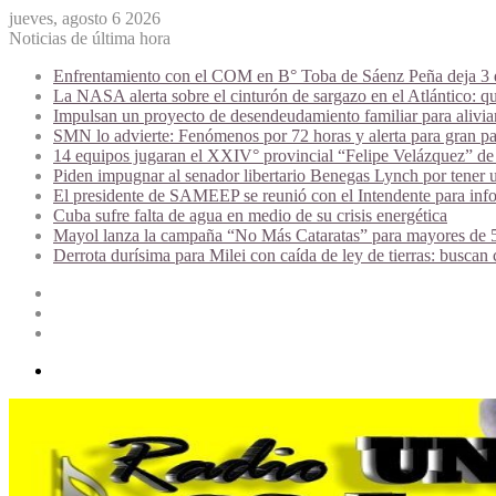
jueves, agosto 6 2026
Noticias de última hora
Enfrentamiento con el COM en B° Toba de Sáenz Peña deja 3 de
La NASA alerta sobre el cinturón de sargazo en el Atlántico: qu
Impulsan un proyecto de desendeudamiento familiar para alivi
SMN lo advierte: Fenómenos por 72 horas y alerta para gran par
14 equipos jugaran el XXIV° provincial “Felipe Velázquez” de 
Piden impugnar al senador libertario Benegas Lynch por tener u
El presidente de SAMEEP se reunió con el Intendente para infor
Cuba sufre falta de agua en medio de su crisis energética
Mayol lanza la campaña “No Más Cataratas” para mayores de 50
Derrota durísima para Milei con caída de ley de tierras: buscan
Acceso
Publicación
al
Barra
azar
lateral
Menú