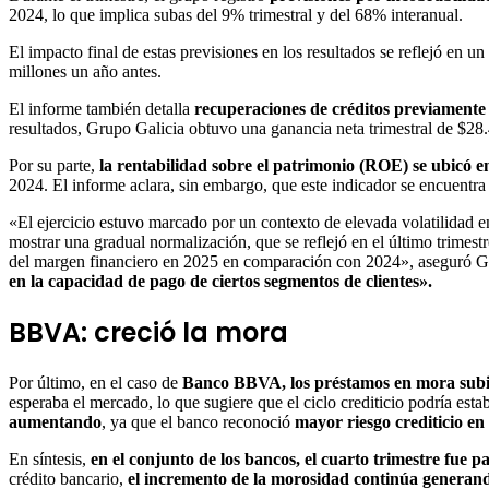
2024, lo que implica subas del 9% trimestral y del 68% interanual.
El impacto final de estas previsiones en los resultados se reflejó en un
millones un año antes.
El informe también detalla
recuperaciones de créditos previamente 
resultados, Grupo Galicia obtuvo una ganancia neta trimestral de $28
Por su parte,
la rentabilidad sobre el patrimonio (ROE) se ubicó 
2024. El informe aclara, sin embargo, que este indicador se encuentra
«El ejercicio estuvo marcado por un contexto de elevada volatilidad en
mostrar una gradual normalización, que se reflejó en el último trimes
del margen financiero en 2025 en comparación con 2024», aseguró Ga
en la capacidad de pago de ciertos segmentos de clientes».
BBVA: creció la mora
Por último, en el caso de
Banco BBVA, los préstamos en mora sub
esperaba el mercado, lo que sugiere que el ciclo crediticio podría estab
aumentando
, ya que el banco reconoció
mayor riesgo crediticio en 
En síntesis,
en el conjunto de los bancos, el cuarto trimestre fue p
crédito bancario,
el incremento de la morosidad continúa generan