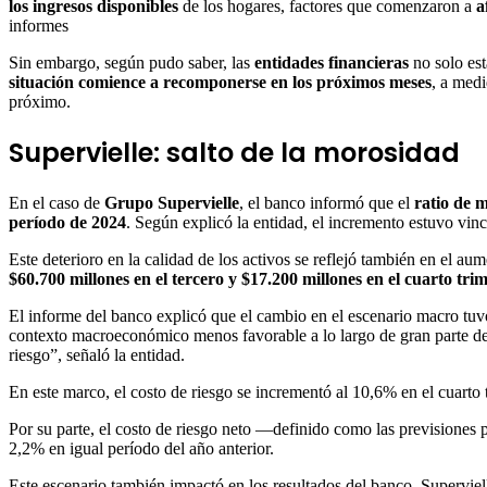
los ingresos disponibles
de los hogares, factores que comenzaron a
a
informes
Sin embargo, según pudo saber, las
entidades financieras
no solo es
situación comience a recomponerse en los próximos meses
, a medi
próximo.
Supervielle: salto de la morosidad
En el caso de
Grupo Supervielle
, el banco informó que el
ratio de 
período de 2024
. Según explicó la entidad, el incremento estuvo vinc
Este deterioro en la calidad de los activos se reflejó también en el au
$60.700 millones en el tercero y $17.200 millones en el cuarto tri
El informe del banco explicó que el cambio en el escenario macro tuvo 
contexto macroeconómico menos favorable a lo largo de gran parte de 2
riesgo”, señaló la entidad.
En este marco, el costo de riesgo se incrementó al 10,6% en el cuarto t
Por su parte, el costo de riesgo neto —definido como las previsiones 
2,2% en igual período del año anterior.
Este escenario también impactó en los resultados del banco. Superviel