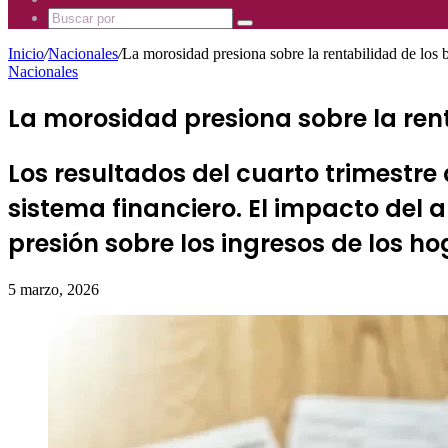
Mhz
885
Uno
Buscar
Mhz
885
por
Mhz
Inicio
/
Nacionales
/
La morosidad presiona sobre la rentabilidad de los b
Nacionales
La morosidad presiona sobre la rent
Los resultados del cuarto trimestre 
sistema financiero. El impacto del 
presión sobre los ingresos de los ho
5 marzo, 2026