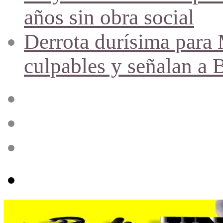
años sin obra social
Derrota durísima para M
culpables y señalan a 
Acceso
Publicación
al
azar
Barra
lateral
Menú