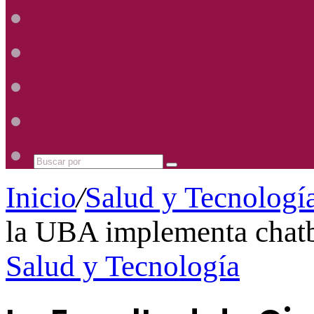
Radio
Mhz
Uno
885
Radio
Mhz
Uno
885
Radio
Mhz
Uno
885
Radio
Mhz
Uno
885
Mhz
Buscar
por
Inicio
/
Salud y Tecnologí
la UBA implementa chatb
Salud y Tecnología