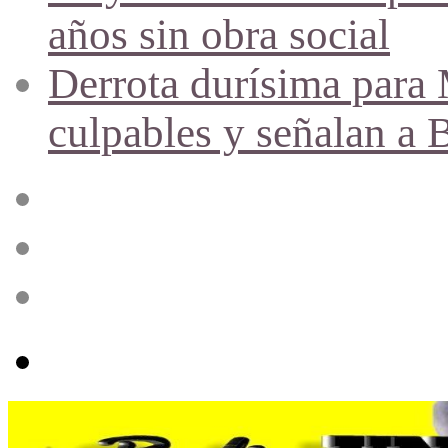
años sin obra social
Derrota durísima para M
culpables y señalan a 
Acceso
Publicación
al
azar
Barra
lateral
Menú