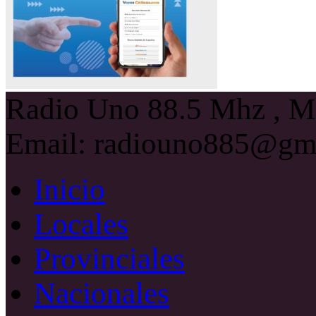
Radio Uno 88.5 Mhz , Ma
Email: radiouno885@gm
Inicio
Locales
Provinciales
Nacionales