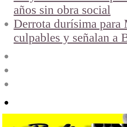
años sin obra social
Derrota durísima para M
culpables y señalan a 
Acceso
Publicación
al
azar
Barra
lateral
Menú