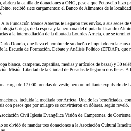
 abriera la canilla de donaciones a ONG, pese a que Pettovello hizo pr
bino, recibió siete cargamentos; el Banco de Alimentos de la localidad 
s.
s. A la Fundación Manos Abiertas le llegaron tres envíos, a sus sedes d
ogía Griega, de la esposa y la hermana del diputado Lisandro Almirón, 
cias a la intermediación de la diputada Lourdes Arrieta, que se termi
 Darío Donolo, que lleva el nombre de su dueño e imputado en la causa
b de la Escuela de Formación, Debate y Análisis Político (EFDAP), que
opa blanca, camperas, zapatillas, medias y artículos de bazar) y 30 teléf
ción Misión Libertad de la Ciudad de Posadas le llegaron dos fletes. A l
na carga de 17.000 prendas de vestir, pero un militante expulsado de L
onaciones, incluida la mediada por Arrieta. Una de las beneficiadas, con
s con pesos que por milagro se convirtieron en dólares, según reveló.
ociación Civil Iglesia Evangélica Visión de Campeones, de Corrientes,
no se olvidó de mandar tres donaciones a la Asociación Cultural Israeli
lin.