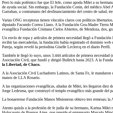
Pero lo más polémico fue que El Jefe, como apoda Milei a su hermana,
de ayuda social. Sin embargo, la Fundación Conin, del médico Abel Al
Garrahan, a contramano del desfinanciamiento del centro de salud, tre
Varias ONG receptoras tienen vínculos claros con políticos libertario
diputado Facundo Correa Llano. A la Fundación Gea-Madre Tierra Mitol
evangélica Fundación Cristiana Cielos Abiertos, de Mendoza, dos, gra
Un envío de ropa y artículos de primera necesidad llegó a Fundación
recibir las mercaderías, la fundación había registrado el dominio we
Pareja, según reveló la periodista Giselle Leclercq en el diario Perfil.
También le llegó lo suyo, unos 3.444 artículos de primera necesidad (r
Asociación Civil, que fundó y dirigió Bullrich hasta 2023. A la Funda
la Libertad, de Chaco.
A la Asociación Civil Luchadores Latinos, de Santa Fe, le mandaron u
manos de LLA Rosario.
A las organizaciones evangélicas, aliadas de Milei, les llegaron diez d
Jorge Ledesma, que construyó el templo evangélico más grande del paí
La bonaerense Fundación Manos Misioneras obtuvo tres remesas; la As
Atento quizás a la profesión de fe judía de su hermano, Karina Milei 
Holocausto de Buenos Aires, que preside el empresario Marcelo Mind