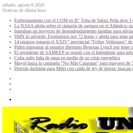
sábado, agosto 8 2026
Noticias de última hora
Enfrentamiento con el COM en B° Toba de Sáenz Peña deja 3 de
La NASA alerta sobre el cinturón de sargazo en el Atlántico: qu
Impulsan un proyecto de desendeudamiento familiar para alivi
SMN lo advierte: Fenómenos por 72 horas y alerta para gran par
14 equipos jugaran el XXIV° provincial “Felipe Velázquez” de 
Piden impugnar al senador libertario Benegas Lynch por tener u
El presidente de SAMEEP se reunió con el Intendente para infor
Cuba sufre falta de agua en medio de su crisis energética
Mayol lanza la campaña “No Más Cataratas” para mayores de 50
Derrota durísima para Milei con caída de ley de tierras: buscan
Acceso
Publicación
al
Barra
azar
lateral
Menú