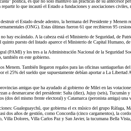
asta” política, es que no sólo mantuvo las prácticas de su antecesor pero
artir lo que incautó el Estado a fundaciones y asociaciones civiles, m
 a destruir el Estado desde adentro, la hermana del Presidente y Menem
bernamentales (ONG). Estas últimas fueron 61 que recibieron 95 cesion
no hay escándalo. A la cabeza está el Ministerio de Seguridad, de Patri
l quinto puesto del listado aparece el Ministerio de Capital Humano, de
egral (PAMI) y los tres a la Administración Nacional de la Seguridad So
no, también en este gobierno.
e los Menem. También llegaron regalos para las oficinas santiagueñas de
o por el 25% del sueldo que supuestamente debían aportar a La Liberta
 provincias amigas que ha ayudado al gobierno de Milei en las votacione
ezan a desmarcarse del presidente: Salta (diez), Jujuy (seis), Tucumán
s (dos del mismo frente electoral) y Catamarca (peronista amiga) una v
aciones: Gualeguaychú, que gobierna el ex músico del grupo Ráfaga, M
si dos años de gestión, como Concordia (cinco cargamentos), la cordobe
, Villa Dolores, Villa Carlos Paz y San Javier, la tucumana Bella Vista