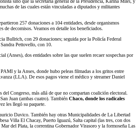
nista sino que la secretaria general de la Presidencia, Karina Milei, y
uchas de las cuales están vinculadas a diputados y militantes
 repartieron 257 donaciones a 104 entidades, desde organismos
es de decomisos. Veamos en detalle los beneficiados.
cia Bullrich, con 29 donaciones; seguida por la Policía Federal
 Sandra Pettovello, con 10.
cial (Anses), dos entidades sobre las que suelen recaer sospechas por
l PAMI y la Anses, donde hubo peleas filmadas a los gritos entre
d Avanza (LLA). De esos pagos viene el médico y streamer Daniel
s del Congreso, más allá de que no compartan coalición electoral.
 y San Juan (ambas cuatro). También
Chaco, donde los radicales
ez les llegó su paquete.
auricio Davico. También hay otras Municipalidades de La Libertad
sa Villa El Chacay, Puerto Iguazú, Salta capital (las tres, con dos
, Mar del Plata, la correntina Gobernador Virasoro y la formoseña Las