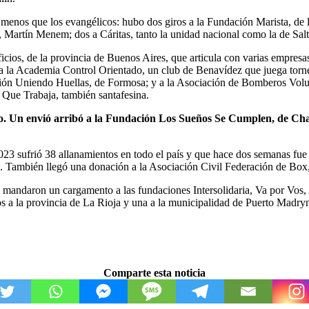
 menos que los evangélicos: hubo dos giros a la Fundación Marista, d
 Martín Menem; dos a Cáritas, tanto la unidad nacional como la de Salt
ficios, de la provincia de Buenos Aires, que articula con varias empres
 a la Academia Control Orientado, un club de Benavídez que juega torn
ón Uniendo Huellas, de Formosa; y a la Asociación de Bomberos Volun
 Que Trabaja, también santafesina.
o. Un envió arribó a la Fundación Los Sueños Se Cumplen, de Cha
3 sufrió 38 allanamientos en todo el país y que hace dos semanas fue n
s. También llegó una donación a la Asociación Civil Federación de Box,
mandaron un cargamento a las fundaciones Intersolidaria, Va por Vos
dos a la provincia de La Rioja y una a la municipalidad de Puerto Madry
Comparte esta noticia