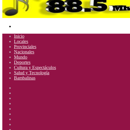
Buscar
por
Inicio
Locales
Provinciales
Nacionales
Mundo
Deportes
Cultura y Espectáculos
Salud y Tecnología
Bambalinas
Facebook
X
YouTube
Instagram
Radio
Uno
Radio
885
Uno
Radio
Mhz
885
Uno
Radio
Mhz
885
Uno
Radio