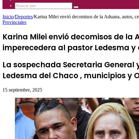
Mhz
885
Uno
Buscar
Mhz
885
por
Mhz
Inicio
/
Deportes
/
Karina Milei envió decomisos de la Aduana, autos, ce
Provinciales
Karina Milei envió decomisos de la
imperecedera al pastor Ledesma y 
La sospechada Secretaria General 
Ledesma del Chaco , municipios y
15 septiembre, 2025