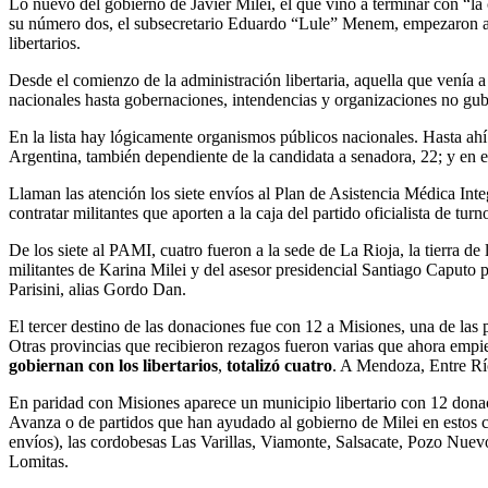
Lo nuevo del gobierno de Javier Milei, el que vino a terminar con “la c
su número dos, el subsecretario Eduardo “Lule” Menem, empezaron a rep
libertarios.
Desde el comienzo de la administración libertaria, aquella que venía
nacionales hasta gobernaciones, intendencias y organizaciones no gu
En la lista hay lógicamente organismos públicos nacionales. Hasta ahí 
Argentina, también dependiente de la candidata a senadora, 22; y en e
Llaman las atención los siete envíos al Plan de Asistencia Médica Int
contratar militantes que aporten a la caja del partido oficialista de tur
De los siete al PAMI, cuatro fueron a la sede de La Rioja, la tierra d
militantes de Karina Milei y del asesor presidencial Santiago Caput
Parisini, alias Gordo Dan.
El tercer destino de las donaciones fue con 12 a Misiones, una de las
Otras provincias que recibieron rezagos fueron varias que ahora empi
gobiernan con los libertarios
,
totalizó cuatro
. A Mendoza, Entre Río
En paridad con Misiones aparece un municipio libertario con 12 don
Avanza o de partidos que han ayudado al gobierno de Milei en estos ca
envíos), las cordobesas Las Varillas, Viamonte, Salsacate, Pozo Nuevo
Lomitas.