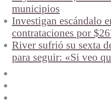
municipios
Investigan escándalo en
contrataciones por $26
River sufrió su sexta d
para seguir: «Si veo q
Acceso
Publicación
al
azar
Barra
lateral
Menú