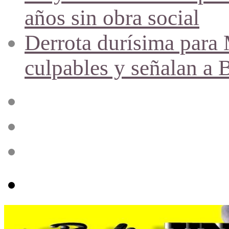
años sin obra social
Derrota durísima para M
culpables y señalan a 
Acceso
Publicación
al
azar
Barra
lateral
Menú