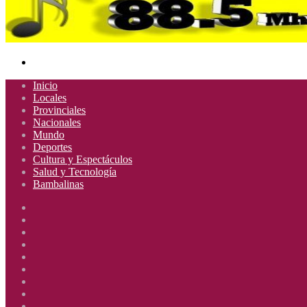
Buscar
por
Inicio
Locales
Provinciales
Nacionales
Mundo
Deportes
Cultura y Espectáculos
Salud y Tecnología
Bambalinas
Facebook
X
YouTube
Instagram
Radio
Uno
Radio
885
Uno
Radio
Mhz
885
Uno
Radio
Mhz
885
Uno
Radio