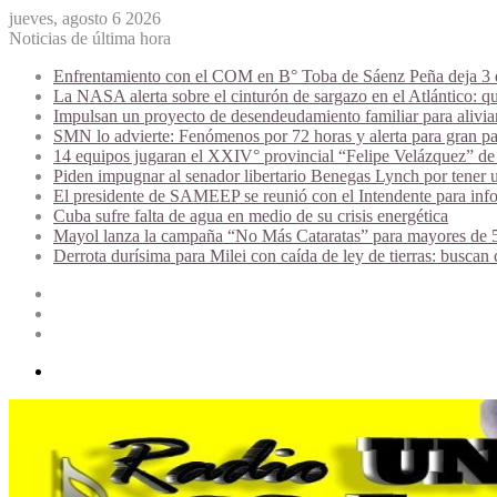
jueves, agosto 6 2026
Noticias de última hora
Enfrentamiento con el COM en B° Toba de Sáenz Peña deja 3 de
La NASA alerta sobre el cinturón de sargazo en el Atlántico: qu
Impulsan un proyecto de desendeudamiento familiar para alivi
SMN lo advierte: Fenómenos por 72 horas y alerta para gran par
14 equipos jugaran el XXIV° provincial “Felipe Velázquez” de 
Piden impugnar al senador libertario Benegas Lynch por tener u
El presidente de SAMEEP se reunió con el Intendente para infor
Cuba sufre falta de agua en medio de su crisis energética
Mayol lanza la campaña “No Más Cataratas” para mayores de 50
Derrota durísima para Milei con caída de ley de tierras: buscan
Acceso
Publicación
al
Barra
azar
lateral
Menú