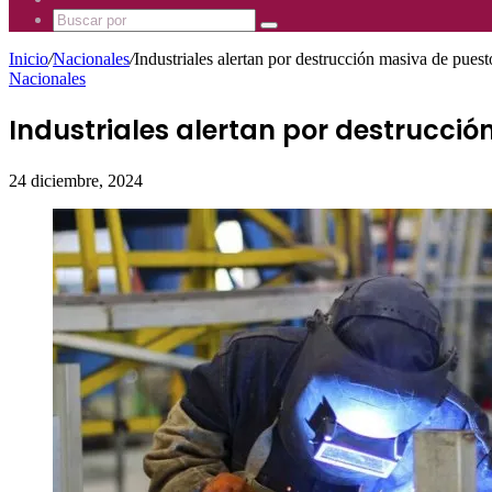
Mhz
885
Uno
Buscar
Mhz
885
por
Mhz
Inicio
/
Nacionales
/
Industriales alertan por destrucción masiva de puest
Nacionales
Industriales alertan por destrucció
24 diciembre, 2024