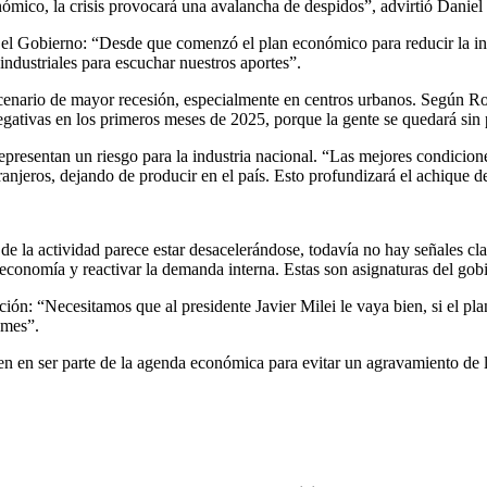
nómico, la crisis provocará una avalancha de despidos”, advirtió Daniel 
r el Gobierno: “Desde que comenzó el plan económico para reducir la i
industriales para escuchar nuestros aportes”.
scenario de mayor recesión, especialmente en centros urbanos. Según R
ativas en los primeros meses de 2025, porque la gente se quedará sin pl
epresentan un riesgo para la industria nacional. “Las mejores condicio
ranjeros, dejando de producir en el país. Esto profundizará el achique 
de la actividad parece estar desacelerándose, todavía no hay señales c
la economía y reactivar la demanda interna. Estas son asignaturas del g
lución: “Necesitamos que al presidente Javier Milei le vaya bien, si el p
ymes”.
n en ser parte de la agenda económica para evitar un agravamiento de la