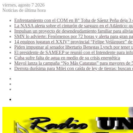
viernes, agosto 7 2026
Noticias de última hora
Enfrentamiento con el COM en B° Toba de Sáenz Peña deja 3 de
La NASA alerta sobre el cinturón de sargazo en el Atlántico: qu
Impulsan un proyecto de desendeudamiento familiar para alivi
SMN lo advierte: Fenómenos por 72 horas y alerta para gran par
14 equipos jugaran el XXIV° provincial “Felipe Velázquez” de 
Piden impugnar al senador libertario Benegas Lynch por tener u
El presidente de SAMEEP se reunió con el Intendente para infor
Cuba sufre falta de agua en medio de su crisis energética
Mayol lanza la campaña “No Más Cataratas” para mayores de 50
Derrota durísima para Milei con caída de ley de tierras: buscan
Acceso
Publicación
al
Barra
azar
lateral
Menú