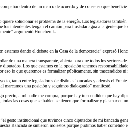
a acompañar dentro de un marco de acuerdo y de consenso que beneficie 
rno quiere solucionar el problema de la energía. Los legisladores tamb
los intendentes tengan el camión para trasladar agua a la gente que lo
onalmente” argumentó Honcheruk.
r, estamos dando el debate en la Casa de la democracia” expresó Honche
rrollar de una manera transparente, abierta para que todos los sectore
o y diputados. Los que estamos en la oposición tenemos responsabilidade
por eso lo que queremos es formalizar públicamente, sin trascendidos ni
yecto, tanto entre legisladores de distintas bancadas y además el Frent
 cual marcamos una posición y seguimos dialogando” manifestó.
tengo precio, a mí nadie me compra, porque hay trascendidos que hay d
, todas las cosas que se hablen se tienen que formalizar y plasmar en un
“el gesto institucional que tuvimos cinco diputados de mi bancada gene
uestra Bancada se sintieron molestos porque pudimos haber cometido el 