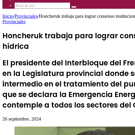
Mhz
885
Uno
Buscar
Mhz
885
por
Mhz
Inicio
/
Provinciales
/
Honcheruk trabaja para lograr consenso instituciona
Provinciales
Honcheruk trabaja para lograr cons
hídrica
El presidente del Interbloque del 
en la Legislatura provincial donde s
intermedio en el tratamiento del pun
que se declara la Emergencia Energé
contemple a todos los sectores del
26 septiembre, 2024