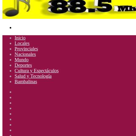
Buscar
por
Inicio
Locales
Provinciales
Nacionales
Mundo
Deportes
Cultura y Espectáculos
Salud y Tecnología
Bambalinas
Facebook
X
YouTube
Instagram
Radio
Uno
Radio
885
Uno
Radio
Mhz
885
Uno
Radio
Mhz
885
Uno
Radio