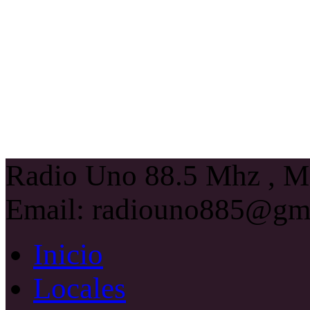
Radio Uno 88.5 Mhz , Ma
Email: radiouno885@gm
Inicio
Locales