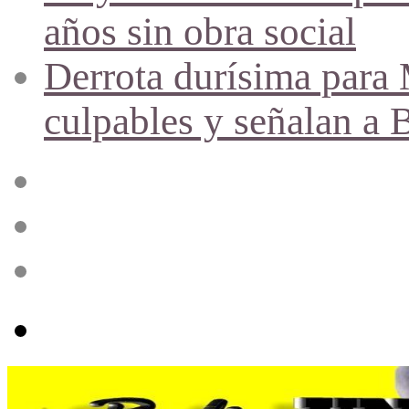
años sin obra social
Derrota durísima para M
culpables y señalan a 
Acceso
Publicación
al
azar
Barra
lateral
Menú