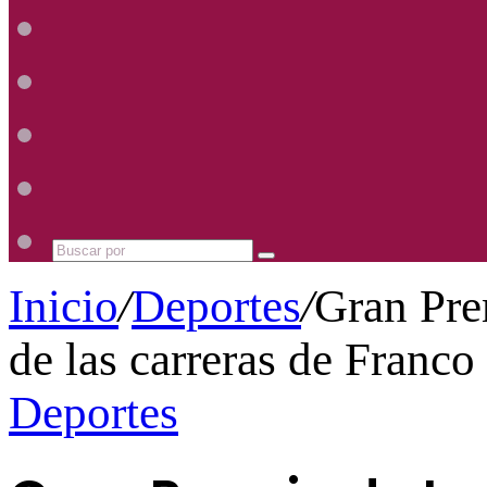
Radio
Mhz
Uno
885
Radio
Mhz
Uno
885
Radio
Mhz
Uno
885
Radio
Mhz
Uno
885
Mhz
Buscar
por
Inicio
/
Deportes
/
Gran Pre
de las carreras de Franco
Deportes