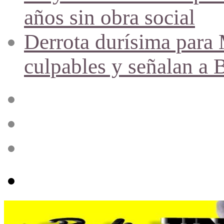
años sin obra social
Derrota durísima para M
culpables y señalan a 
Acceso
Publicación
al
azar
Barra
lateral
Menú