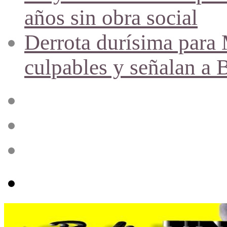
años sin obra social
Derrota durísima para M
culpables y señalan a 
Acceso
Publicación
al
azar
Barra
lateral
Menú