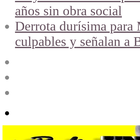
años sin obra social
Derrota durísima para M
culpables y señalan a 
Acceso
Publicación
al
azar
Barra
lateral
Menú