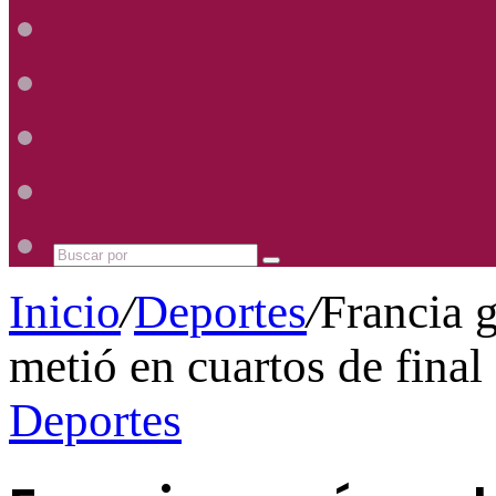
Radio
Mhz
Uno
885
Radio
Mhz
Uno
885
Radio
Mhz
Uno
885
Radio
Mhz
Uno
885
Mhz
Buscar
por
Inicio
/
Deportes
/
Francia 
metió en cuartos de final
Deportes