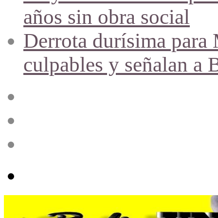
años sin obra social
Derrota durísima para M
culpables y señalan a 
Acceso
Publicación
al
azar
Barra
lateral
Menú