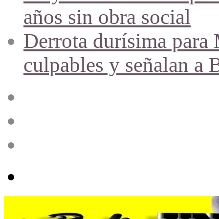
años sin obra social
Derrota durísima para M
culpables y señalan a 
Acceso
Publicación
al
azar
Barra
lateral
Menú