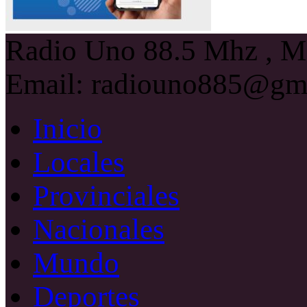
Radio Uno 88.5 Mhz , Ma
Email: radiouno885@gm
Inicio
Locales
Provinciales
Nacionales
Mundo
Deportes