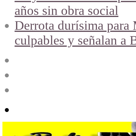
años sin obra social
Derrota durísima para M
culpables y señalan a 
Acceso
Publicación
al
azar
Barra
lateral
Menú