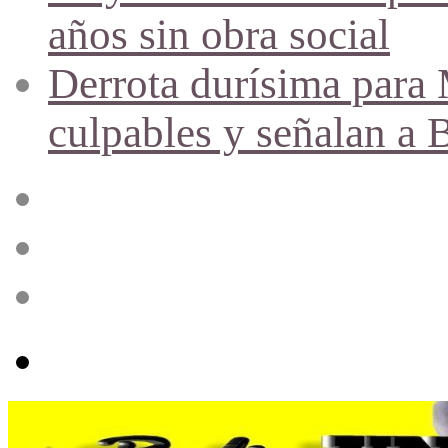
años sin obra social
Derrota durísima para M
culpables y señalan a 
Acceso
Publicación
al
azar
Barra
lateral
Menú