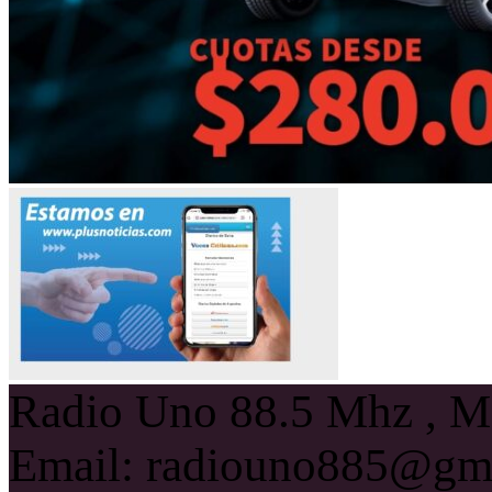
Radio Uno 88.5 Mhz , Ma
Email: radiouno885@gm