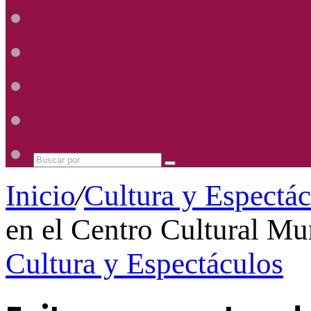
Radio
Mhz
Uno
885
Radio
Mhz
Uno
885
Radio
Mhz
Uno
885
Radio
Mhz
Uno
885
Mhz
Buscar
por
Inicio
/
Cultura y Espectá
en el Centro Cultural Mu
Cultura y Espectáculos