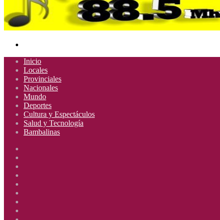
Buscar
por
Inicio
Locales
Provinciales
Nacionales
Mundo
Deportes
Cultura y Espectáculos
Salud y Tecnología
Bambalinas
Facebook
X
YouTube
Instagram
Radio
Uno
Radio
885
Uno
Radio
Mhz
885
Uno
Radio
Mhz
885
Uno
Radio