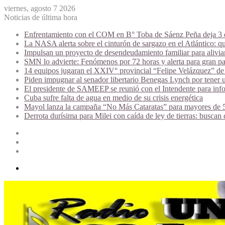
viernes, agosto 7 2026
Noticias de última hora
Enfrentamiento con el COM en B° Toba de Sáenz Peña deja 3 de
La NASA alerta sobre el cinturón de sargazo en el Atlántico: qu
Impulsan un proyecto de desendeudamiento familiar para alivi
SMN lo advierte: Fenómenos por 72 horas y alerta para gran par
14 equipos jugaran el XXIV° provincial “Felipe Velázquez” de 
Piden impugnar al senador libertario Benegas Lynch por tener u
El presidente de SAMEEP se reunió con el Intendente para infor
Cuba sufre falta de agua en medio de su crisis energética
Mayol lanza la campaña “No Más Cataratas” para mayores de 50
Derrota durísima para Milei con caída de ley de tierras: buscan
Acceso
Publicación
al
Barra
azar
lateral
Menú