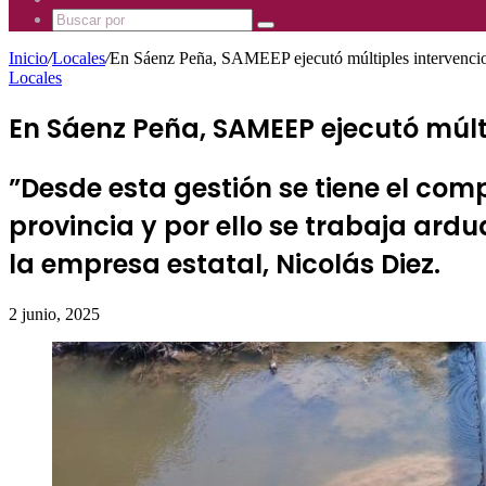
Mhz
885
Uno
Buscar
Mhz
885
por
Mhz
Inicio
/
Locales
/
En Sáenz Peña, SAMEEP ejecutó múltiples intervencione
Locales
En Sáenz Peña, SAMEEP ejecutó múlti
”Desde esta gestión se tiene el com
provincia y por ello se trabaja ar
la empresa estatal, Nicolás Diez.
2 junio, 2025