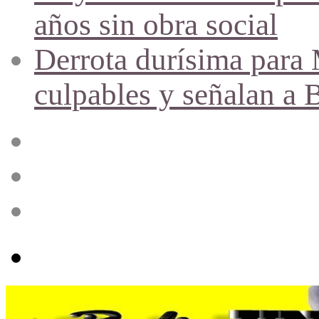
años sin obra social
Derrota durísima para M
culpables y señalan a 
Acceso
Publicación
al
azar
Barra
lateral
Menú