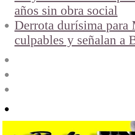
años sin obra social
Derrota durísima para M
culpables y señalan a 
Acceso
Publicación
al
azar
Barra
lateral
Menú