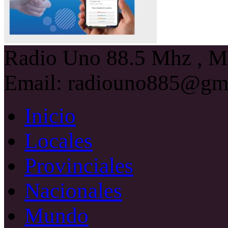
Radio Uno 88.5 Mhz , Ma
Email: radiouno885@gm
Inicio
Locales
Provinciales
Nacionales
Mundo