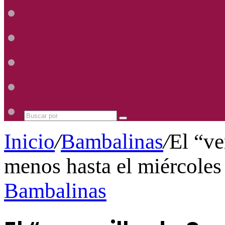
Radio
Mhz
Uno
885
Radio
Mhz
Uno
885
Radio
Mhz
Uno
885
Radio
Mhz
Uno
885
Mhz
Buscar
por
Inicio
/
Bambalinas
/
El “ve
menos hasta el miércoles
Bambalinas