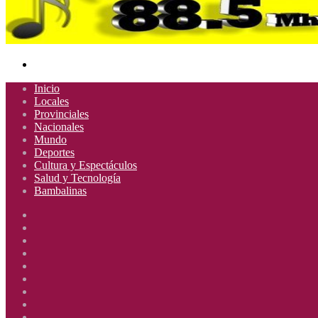
Buscar
por
Inicio
Locales
Provinciales
Nacionales
Mundo
Deportes
Cultura y Espectáculos
Salud y Tecnología
Bambalinas
Facebook
X
YouTube
Instagram
Radio
Uno
Radio
885
Uno
Radio
Mhz
885
Uno
Radio
Mhz
885
Uno
Radio