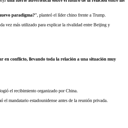
dejó
una fuerte advertencia sobre el futuro de la relación entre las
 nuevo paradigma?
”, planteó el líder chino frente a Trump.
da vez más utilizado para explicar la rivalidad entre Beijing y
ar en conflicto, llevando toda la relación a una situación muy
elogió el recibimiento organizado por China.
mó el mandatario estadounidense antes de la reunión privada.