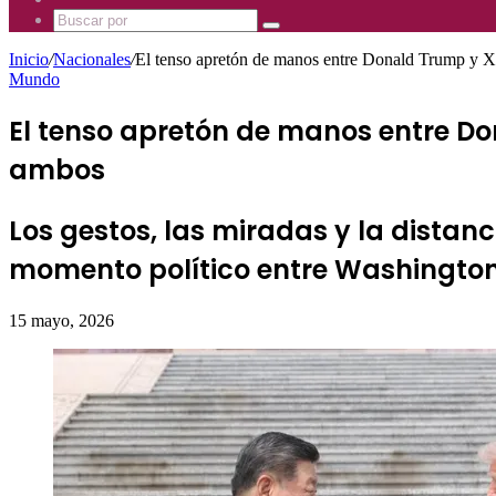
Mhz
885
Uno
Buscar
Mhz
885
por
Mhz
Inicio
/
Nacionales
/
El tenso apretón de manos entre Donald Trump y Xi 
Mundo
El tenso apretón de manos entre Don
ambos
Los gestos, las miradas y la distan
momento político entre Washington 
15 mayo, 2026