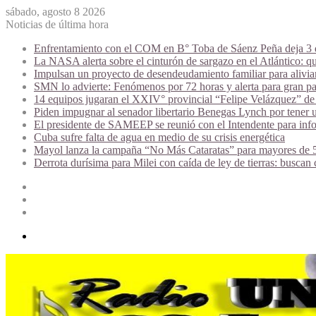
sábado, agosto 8 2026
Noticias de última hora
Enfrentamiento con el COM en B° Toba de Sáenz Peña deja 3 de
La NASA alerta sobre el cinturón de sargazo en el Atlántico: qu
Impulsan un proyecto de desendeudamiento familiar para alivi
SMN lo advierte: Fenómenos por 72 horas y alerta para gran par
14 equipos jugaran el XXIV° provincial “Felipe Velázquez” de 
Piden impugnar al senador libertario Benegas Lynch por tener u
El presidente de SAMEEP se reunió con el Intendente para infor
Cuba sufre falta de agua en medio de su crisis energética
Mayol lanza la campaña “No Más Cataratas” para mayores de 50
Derrota durísima para Milei con caída de ley de tierras: buscan
Acceso
Publicación
al
Barra
azar
lateral
Menú