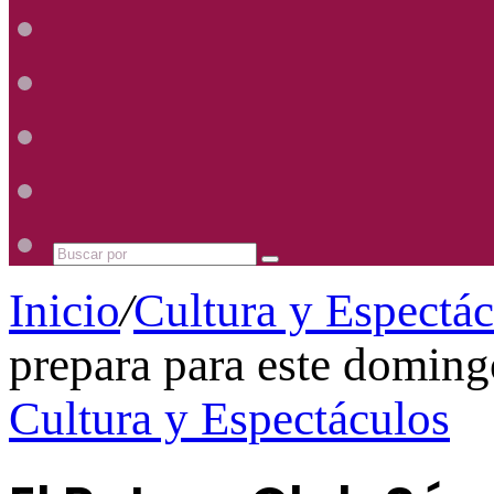
Radio
Mhz
Uno
885
Radio
Mhz
Uno
885
Radio
Mhz
Uno
885
Radio
Mhz
Uno
885
Mhz
Buscar
por
Inicio
/
Cultura y Espectá
prepara para este doming
Cultura y Espectáculos