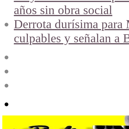
años sin obra social
Derrota durísima para M
culpables y señalan a 
Acceso
Publicación
al
azar
Barra
lateral
Menú