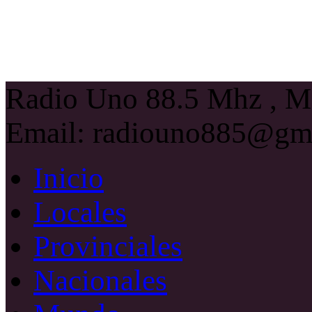
Radio Uno 88.5 Mhz , Ma
Email: radiouno885@gm
Inicio
Locales
Provinciales
Nacionales