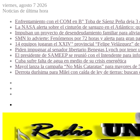
viernes, agosto 7 2026
Noticias de última hora
Enfrentamiento con el COM en B° Toba de Sáenz Peña deja 3 de
La NASA alerta sobre el cinturón de sargazo en el Atlántico: qu
Impulsan un proyecto de desendeudamiento familiar para alivi
SMN lo advierte: Fenómenos por 72 horas y alerta para gran par
14 equipos jugaran el XXIV° provincial “Felipe Velázquez” de 
Piden impugnar al senador libertario Benegas Lynch por tener u
El presidente de SAMEEP se reunió con el Intendente para infor
Cuba sufre falta de agua en medio de su crisis energética
Mayol lanza la campaña “No Más Cataratas” para mayores de 50
Derrota durísima para Milei con caída de ley de tierras: buscan
Acceso
Publicación
al
Barra
azar
lateral
Menú