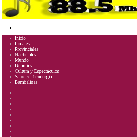
Buscar
por
Inicio
Locales
Provinciales
Nacionales
Mundo
Deportes
Cultura y Espectáculos
Salud y Tecnología
Bambalinas
Facebook
X
YouTube
Instagram
Radio
Uno
Radio
885
Uno
Radio
Mhz
885
Uno
Radio
Mhz
885
Uno
Radio