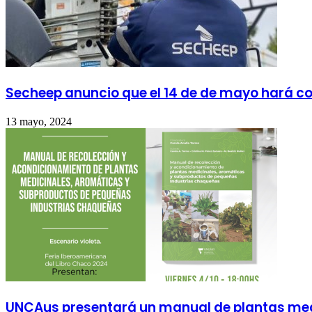
Secheep anuncio que el 14 de de mayo hará co
13 mayo, 2024
UNCAus presentará un manual de plantas medi