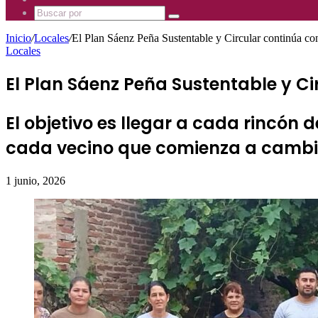
Mhz
885
Uno
Buscar
Mhz
885
por
Mhz
Inicio
/
Locales
/
El Plan Sáenz Peña Sustentable y Circular continúa co
Locales
El Plan Sáenz Peña Sustentable y C
El objetivo es llegar a cada rincón 
cada vecino que comienza a cambia
1 junio, 2026