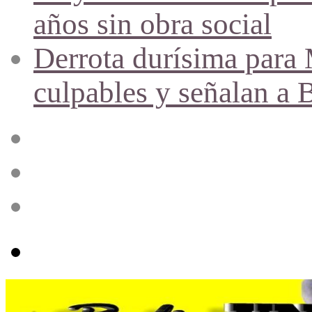
años sin obra social
Derrota durísima para M
culpables y señalan a 
Acceso
Publicación
al
azar
Barra
lateral
Menú