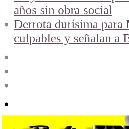
años sin obra social
Derrota durísima para M
culpables y señalan a 
Acceso
Publicación
al
azar
Barra
lateral
Menú