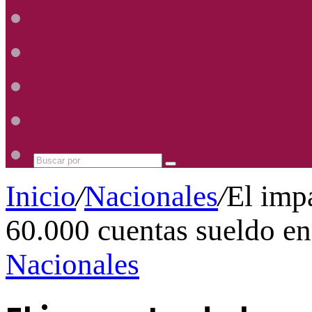
Radio
Mhz
Uno
885
Radio
Mhz
Uno
885
Radio
Mhz
Uno
885
Radio
Mhz
Uno
885
Mhz
Buscar
por
Inicio
/
Nacionales
/
El impa
60.000 cuentas sueldo en
Nacionales