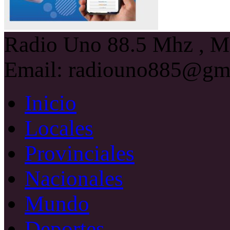
Radio Uno 88.5 Mhz , Ma
Email: radiouno885@gm
Inicio
Locales
Provinciales
Nacionales
Mundo
Deportes