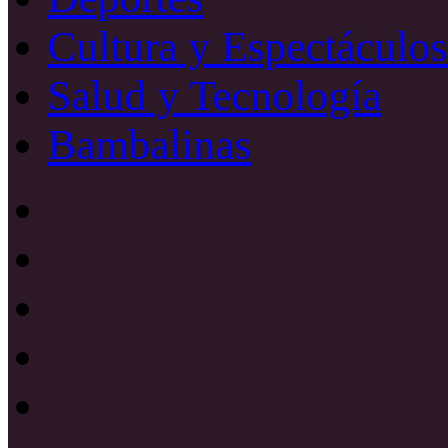
Cultura y Espectáculos
Salud y Tecnología
Bambalinas
Facebook
X
YouTube
Instagram
Radio
Uno
885
Radio
Mhz