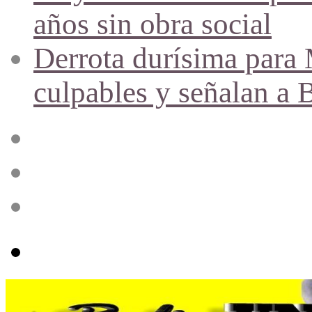
años sin obra social
Derrota durísima para M
culpables y señalan a 
Acceso
Publicación
al
azar
Barra
lateral
Menú