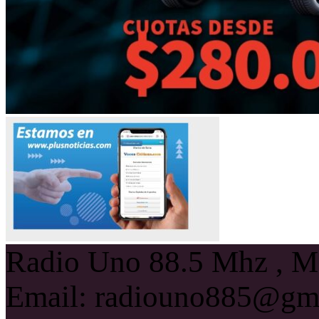
Radio Uno 88.5 Mhz , Ma
Email: radiouno885@gm