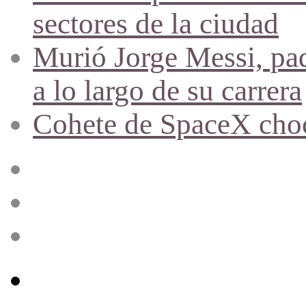
sectores de la ciudad
Murió Jorge Messi, pad
a lo largo de su carrera
Cohete de SpaceX chocó
Acceso
Publicación
al
azar
Barra
lateral
Menú