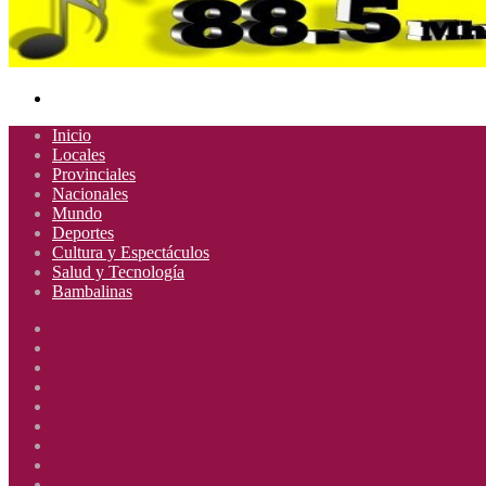
Buscar
por
Inicio
Locales
Provinciales
Nacionales
Mundo
Deportes
Cultura y Espectáculos
Salud y Tecnología
Bambalinas
Facebook
X
YouTube
Instagram
Radio
Uno
Radio
885
Uno
Radio
Mhz
885
Uno
Radio
Mhz
885
Uno
Radio