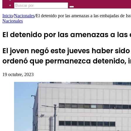
Mhz
885
Uno
Buscar
Mhz
885
por
Mhz
Inicio
/
Nacionales
/
El detenido por las amenazas a las embajadas de Is
Nacionales
El detenido por las amenazas a las
El joven negó este jueves haber sido
ordenó que permanezca detenido, in
19 octubre, 2023