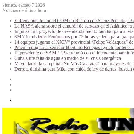
viernes, agosto 7 2026
Noticias de última hora
Enfrentamiento con el COM en B° Toba de Sáenz Peña deja 3 de
La NASA alerta sobre el cinturón de sargazo en el Atlántico: qu
Impulsan un proyecto de desendeudamiento familiar para alivi
SMN lo advierte: Fenómenos por 72 horas y alerta para gran par
14 equipos jugaran el XXIV° provincial “Felipe Velázquez” de 
Piden impugnar al senador libertario Benegas Lynch por tener u
El presidente de SAMEEP se reunió con el Intendente para infor
Cuba sufre falta de agua en medio de su crisis energética
Mayol lanza la campaña “No Más Cataratas” para mayores de 50
Derrota durísima para Milei con caída de ley de tierras: buscan
Acceso
Publicación
al
Barra
azar
lateral
Menú