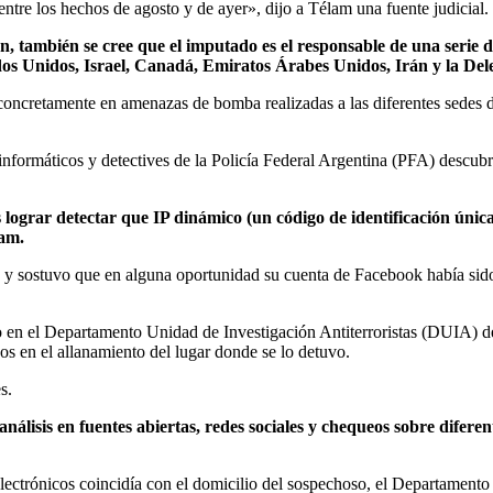
ntre los hechos de agosto y de ayer», dijo a Télam una fuente judicial.
, también se cree que el imputado es el responsable de una serie d
tados Unidos, Israel, Canadá, Emiratos Árabes Unidos, Irán y la De
concretamente en amenazas de bomba realizadas a las diferentes sedes 
nformáticos y detectives de la Policía Federal Argentina (PFA) descub
as lograr detectar que IP dinámico (un código de identificación úni
ram.
s y sostuvo que en alguna oportunidad su cuenta de Facebook había sido 
 en el Departamento Unidad de Investigación Antiterroristas (DUIA) de 
ados en el allanamiento del lugar donde se lo detuvo.
s.
nálisis en fuentes abiertas, redes sociales y chequeos sobre diferent
 electrónicos coincidía con el domicilio del sospechoso, el Departament