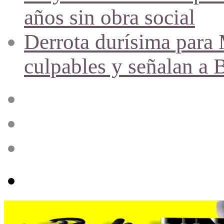
años sin obra social
Derrota durísima para M
culpables y señalan a 
Acceso
Publicación
al
azar
Barra
lateral
Menú