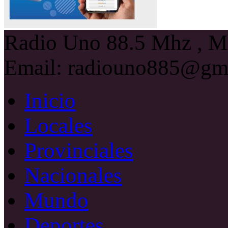
Radio Uno 88.5 Mhz , Ma
Email: radiouno885@gm
Inicio
Locales
Provinciales
Nacionales
Mundo
Deportes