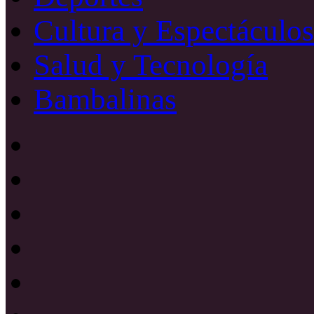
Cultura y Espectáculos
Salud y Tecnología
Bambalinas
Facebook
X
YouTube
Instagram
Radio
Uno
885
Radio
Mhz