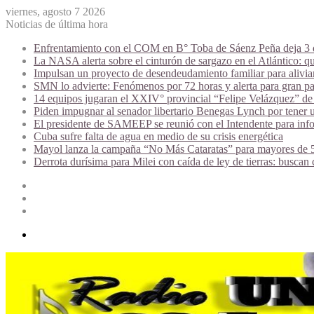
viernes, agosto 7 2026
Noticias de última hora
Enfrentamiento con el COM en B° Toba de Sáenz Peña deja 3 de
La NASA alerta sobre el cinturón de sargazo en el Atlántico: qu
Impulsan un proyecto de desendeudamiento familiar para alivi
SMN lo advierte: Fenómenos por 72 horas y alerta para gran par
14 equipos jugaran el XXIV° provincial “Felipe Velázquez” de 
Piden impugnar al senador libertario Benegas Lynch por tener u
El presidente de SAMEEP se reunió con el Intendente para infor
Cuba sufre falta de agua en medio de su crisis energética
Mayol lanza la campaña “No Más Cataratas” para mayores de 50
Derrota durísima para Milei con caída de ley de tierras: buscan
Acceso
Publicación
al
Barra
azar
lateral
Menú