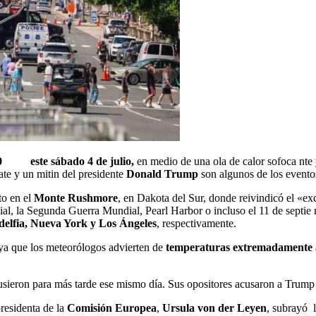
5 0 este sábado 4 de julio,
en medio de una ola de calor sofoca nte
te y un mitin del presidente
Donald Trump
son algunos de los event
to en el
Monte Rushmore
, en Dakota del Sur, donde reivindicó el «e
ial, la Segunda Guerra Mundial, Pearl Harbor o incluso el 11 de septi
delfia, Nueva York y Los Ángeles
, respectivamente.
 ya que los meteorólogos advierten de
temperaturas extremadamente al
usieron para más tarde ese mismo día. Sus opositores acusaron a Trum
residenta de la
Comisión Europea
,
Ursula von der Leyen
, subrayó 