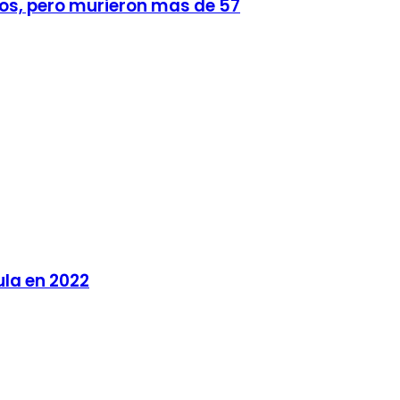
os, pero murieron mas de 57
ula en 2022