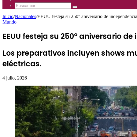
Mhz
885
Uno
Buscar
Mhz
885
por
Mhz
Inicio
/
Nacionales
/
EEUU festeja su 250° aniversario de independencia
Mundo
EEUU festeja su 250° aniversario d
Los preparativos incluyen shows mu
eléctricas.
4 julio, 2026