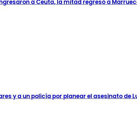
ngresaron a Ceuta, la mitad regresó a Marruec
res y a un policía por planear el asesinato de L