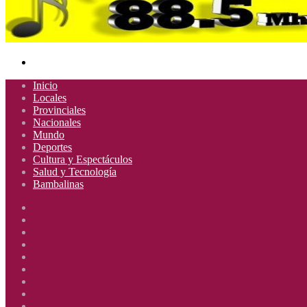
Buscar
por
Inicio
Locales
Provinciales
Nacionales
Mundo
Deportes
Cultura y Espectáculos
Salud y Tecnología
Bambalinas
Facebook
X
YouTube
Instagram
Radio
Uno
Radio
885
Uno
Radio
Mhz
885
Uno
Radio
Mhz
885
Uno
Radio