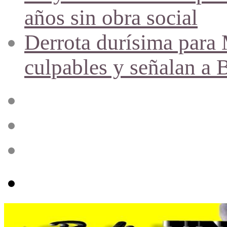
años sin obra social
Derrota durísima para M
culpables y señalan a 
Acceso
Publicación
al
azar
Barra
lateral
Menú