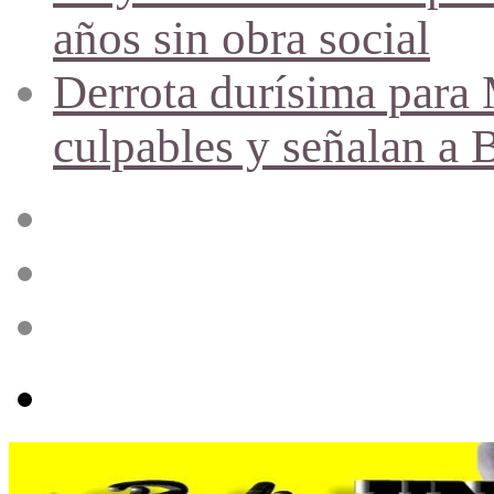
años sin obra social
Derrota durísima para M
culpables y señalan a 
Acceso
Publicación
al
azar
Barra
lateral
Menú