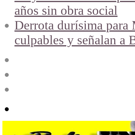
años sin obra social
Derrota durísima para M
culpables y señalan a 
Acceso
Publicación
al
azar
Barra
lateral
Menú