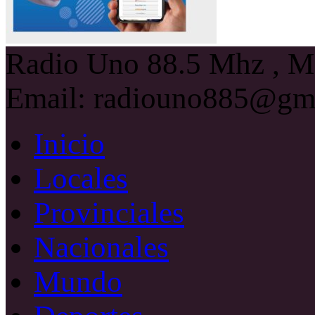
Radio Uno 88.5 Mhz , Ma
Email: radiouno885@gm
Inicio
Locales
Provinciales
Nacionales
Mundo