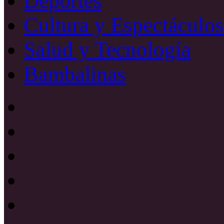
Deportes
Cultura y Espectáculos
Salud y Tecnología
Bambalinas
Facebook
X
YouTube
Instagram
Radio
Uno
885
Radio
Mhz