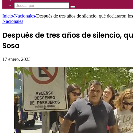
Mhz
885
Uno
Buscar
Mhz
885
por
Mhz
Inicio
/
Nacionales
/
Después de tres años de silencio, qué declararon lo
Nacionales
Después de tres años de silencio, qu
Sosa
17 enero, 2023