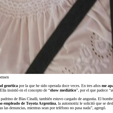
homsen
d genética
por la que he sido operada doce veces. En tres años
me apa
lla insistió en el concepto de “
show mediático
”, por el que padece “a
 padrino de Blas Cinalli, también estuvo cargado de angustia. El hombre
mo empleado de Toyota Argentina
, la automotriz le solicitó que se de
as las denuncias, mientras sean por teléfono no pasa nada”, agregó.