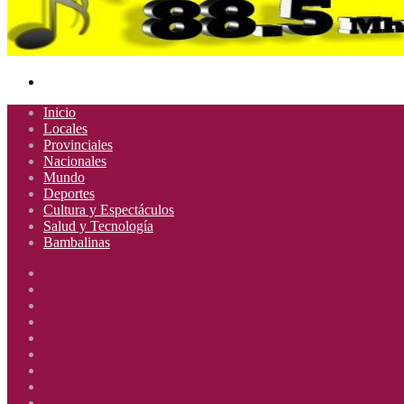
Buscar
por
Inicio
Locales
Provinciales
Nacionales
Mundo
Deportes
Cultura y Espectáculos
Salud y Tecnología
Bambalinas
Facebook
X
YouTube
Instagram
Radio
Uno
Radio
885
Uno
Radio
Mhz
885
Uno
Radio
Mhz
885
Uno
Radio