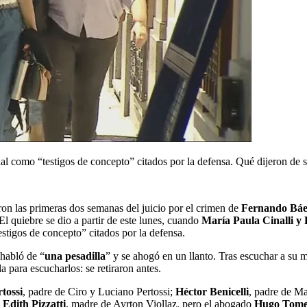
al como “testigos de concepto” citados por la defensa. Qué dijeron de s
ron las primeras dos semanas del juicio por el crimen de
Fernando Báe
l quiebre se dio a partir de este lunes, cuando
María Paula Cinalli
y 
stigos de concepto” citados por la defensa.
 habló de “
una pesadilla
” y se ahogó en un llanto. Tras escuchar a su 
 para escucharlos: se retiraron antes.
tossi
, padre de Ciro y Luciano Pertossi;
Héctor Benicelli
, padre de Ma
 Edith Pizzatti
, madre de Ayrton Viollaz, pero el abogado
Hugo Tome