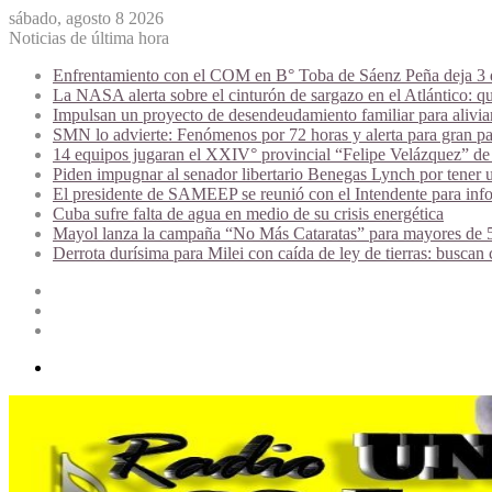
sábado, agosto 8 2026
Noticias de última hora
Enfrentamiento con el COM en B° Toba de Sáenz Peña deja 3 de
La NASA alerta sobre el cinturón de sargazo en el Atlántico: qu
Impulsan un proyecto de desendeudamiento familiar para alivi
SMN lo advierte: Fenómenos por 72 horas y alerta para gran par
14 equipos jugaran el XXIV° provincial “Felipe Velázquez” de 
Piden impugnar al senador libertario Benegas Lynch por tener u
El presidente de SAMEEP se reunió con el Intendente para infor
Cuba sufre falta de agua en medio de su crisis energética
Mayol lanza la campaña “No Más Cataratas” para mayores de 50
Derrota durísima para Milei con caída de ley de tierras: buscan
Acceso
Publicación
al
Barra
azar
lateral
Menú