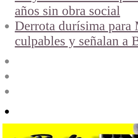
años sin obra social
Derrota durísima para M
culpables y señalan a 
Acceso
Publicación
al
azar
Barra
lateral
Menú