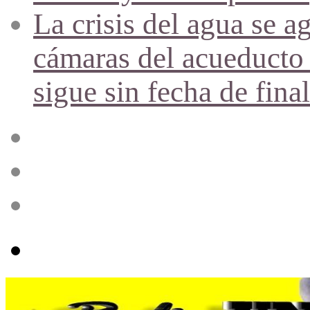
La crisis del agua se a
cámaras del acueducto 
sigue sin fecha de fina
Acceso
Publicación
al
azar
Barra
lateral
Menú