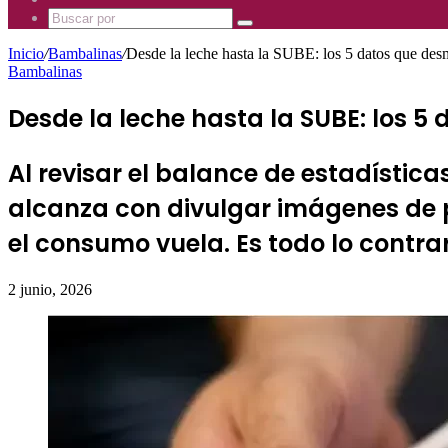
Mhz
885
Uno
Buscar
Mhz
885
por
Mhz
Inicio
/
Bambalinas
/
Desde la leche hasta la SUBE: los 5 datos que des
Bambalinas
Desde la leche hasta la SUBE: los 5
Al revisar el balance de estadística
alcanza con divulgar imágenes de p
el consumo vuela. Es todo lo contrar
2 junio, 2026