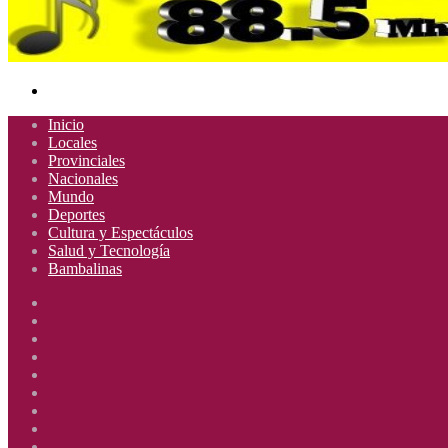
Buscar
por
Inicio
Locales
Provinciales
Nacionales
Mundo
Deportes
Cultura y Espectáculos
Salud y Tecnología
Bambalinas
Facebook
X
YouTube
Instagram
Radio
Uno
Radio
885
Uno
Radio
Mhz
885
Uno
Radio
Mhz
885
Uno
Radio