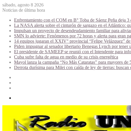
sábado, agosto 8 2026
Noticias de última hora
Enfrentamiento con el COM en B° Toba de Sáenz Peña deja 3 de
La NASA alerta sobre el cinturón de sargazo en el Atlántico: qu
Impulsan un proyecto de desendeudamiento familiar para alivi
SMN lo advierte: Fenómenos por 72 horas y alerta para gran par
14 equipos jugaran el XXIV° provincial “Felipe Velázquez” de 
Piden impugnar al senador libertario Benegas Lynch por tener u
El presidente de SAMEEP se reunió con el Intendente para infor
Cuba sufre falta de agua en medio de su crisis energética
Mayol lanza la campaña “No Más Cataratas” para mayores de 50
Derrota durísima para Milei con caída de ley de tierras: buscan
Acceso
Publicación
al
Barra
azar
lateral
Menú