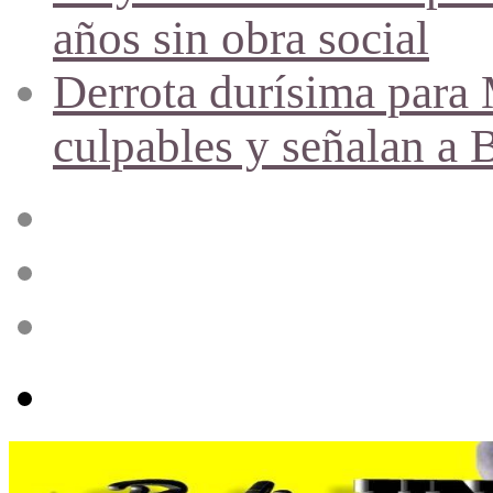
años sin obra social
Derrota durísima para M
culpables y señalan a 
Acceso
Publicación
al
azar
Barra
lateral
Menú