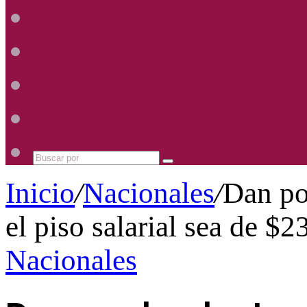
Radio
Mhz
Uno
885
Radio
Mhz
Uno
885
Radio
Mhz
Uno
885
Radio
Mhz
Uno
885
Mhz
Buscar
por
Inicio
/
Nacionales
/
Dan po
el piso salarial sea de $2
Nacionales