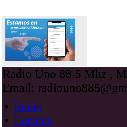
Radio Uno 88.5 Mhz , Ma
Email: radiouno885@gm
Inicio
Locales