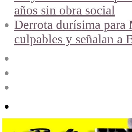
años sin obra social
Derrota durísima para M
culpables y señalan a 
Acceso
Publicación
al
azar
Barra
lateral
Menú