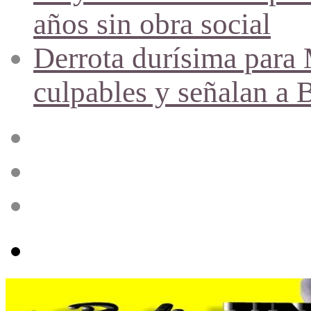
años sin obra social
Derrota durísima para M
culpables y señalan a 
Acceso
Publicación
al
azar
Barra
lateral
Menú