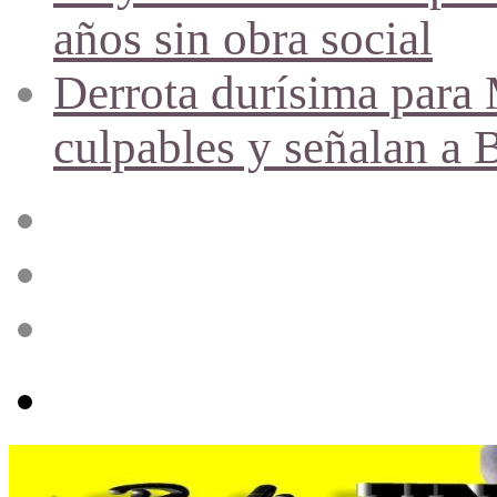
años sin obra social
Derrota durísima para M
culpables y señalan a 
Acceso
Publicación
al
azar
Barra
lateral
Menú