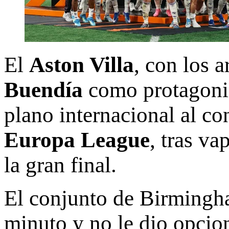
El
Aston Villa
, con los a
Buendía
como protagonist
plano internacional al c
Europa League
, tras va
la gran final.
El conjunto de Birmingha
minuto y no le dio opcion