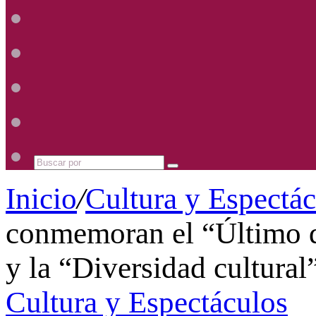
Radio
Mhz
Uno
885
Radio
Mhz
Uno
885
Radio
Mhz
Uno
885
Radio
Mhz
Uno
885
Mhz
Buscar
por
Inicio
/
Cultura y Espectá
conmemoran el “Último dí
y la “Diversidad cultural
Cultura y Espectáculos