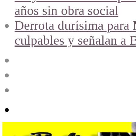
años sin obra social
Derrota durísima para M
culpables y señalan a 
Acceso
Publicación
al
azar
Barra
lateral
Menú