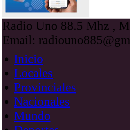
Radio Uno 88.5 Mhz , Ma
Email: radiouno885@gm
Inicio
Locales
Provinciales
Nacionales
Mundo
Deportes