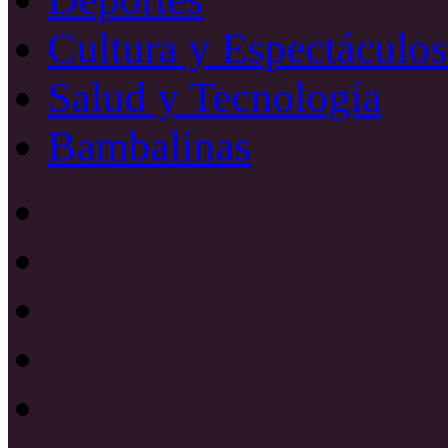
Cultura y Espectáculos
Salud y Tecnología
Bambalinas
Facebook
X
YouTube
Instagram
Radio
Uno
885
Radio
Mhz